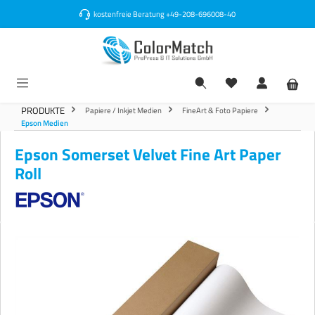
alt springen
kostenfreie Beratung
+49-208-696008-40
PRODUKTE
Papiere / Inkjet Medien
FineArt & Foto Papiere
Epson Medien
Epson Somerset Velvet Fine Art Paper
Roll
Bildergalerie überspringen