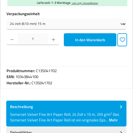
Lieferzeit: 1-3 Werktage
· evtl. zzgl. Versandkosten
auswählen
Verpackungseinheit
Produkt Anzahl: Gib den gewünschten Wert ein oder benutze die Schaltflächen um die Anzahl zu erhöhen 
In den Warenkorb
Produktnummer:
C13S041702
EAN:
10343844100
Hersteller-Nr.:
C13S041702
Beschreibung
Somerset Velvet Fine Art Paper Roll, 24 Zoll x 15 m, 255 g/m² Das
Somerset Velvet Fine Art Paper Roll ist ein originales Eps…
Mehr
Datenblätter