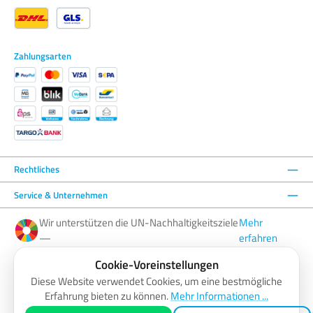
Zahlungsarten
Rechtliches
Service & Unternehmen
Wir unterstützen die UN-Nachhaltigkeitsziele
Mehr
—
erfahren
Cookie-Voreinstellungen
Facebook
Instagram
YouTube
LinkedIn
Diese Website verwendet Cookies, um eine bestmögliche
Erfahrung bieten zu können.
Mehr Informationen ...
AGB
Barrierefreiheitserklärung
Datenschutzerklärung
Impressum
Widerrufsbelehrung
Zahlung & Versand
Vertrag widerrufen