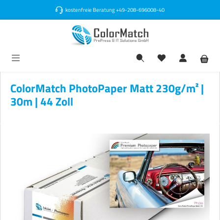
alt springen
kostenfreie Beratung
+49-208-696008-40
ColorMatch PhotoPaper Matt 230g/m² |
30m | 44 Zoll
Bildergalerie überspringen