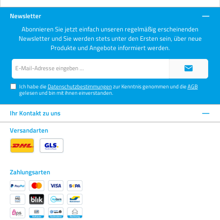
Newsletter
Abonnieren Sie jetzt einfach unseren regelmäßig erscheinenden
Newsletter und Sie werden stets unter den Ersten sein, über neue
Produkte und Angebote informiert werden.
E-
Mail-
Adresse*
Ich habe die
Datenschutzbestimmungen
zur Kenntnis genommen und die
AGB
gelesen und bin mit ihnen einverstanden.
Ihr Kontakt zu uns
Versandarten
Zahlungsarten