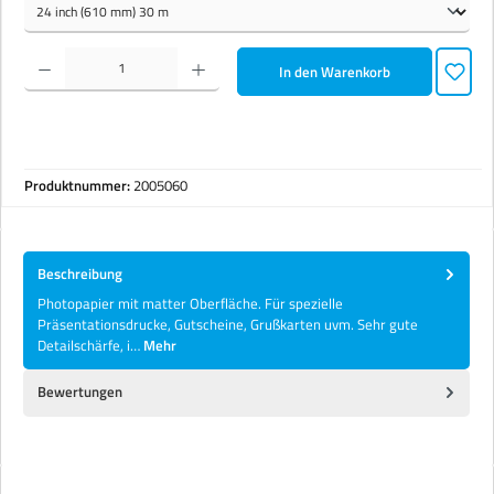
Produkt Anzahl: Gib den gewünschten Wert ein oder benutze die Schaltflächen um die Anzahl zu erhöhen 
In den Warenkorb
Produktnummer:
2005060
Beschreibung
Photopapier mit matter Oberfläche. Für spezielle
Präsentationsdrucke, Gutscheine, Grußkarten uvm. Sehr gute
Detailschärfe, i…
Mehr
Bewertungen