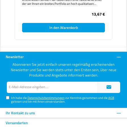
der wir Ihnen ein breites Portfolio an hoch qualitativen
Druckmedien anbieten. Wenn Sie sich einen Überblick über
unser eigenes Mediensortiment machen möchten dann ist
13,67 €
dieses Musterbuch genau die richtige Wahl. In diesem
Musterbuch finden Sie zu jedem Medium eine
Produktbeschreibung inklusive der verfügbaren Formate,
In den Warenkorb
sowie ein bedrucktes Sample. Die Schutzgebühr für dieses
Musterbuch wird bei Ihrer nächsten Bestellung verrechnet.
Folgende Medien sind in diesem Musterbuch enthalten:
ColorMatch PhotoPaper Glänzend 200ColorMatch
PhotoPaper Satin 200ColorMatch PhotoPaper Glänzend
250ColorMatch PhotoPaper Portrait 250ColorMatch
PhotoPaper Glänzend 300ColorMatch PhotoPaper Portrait
300ColorMatch PhotoPaper Seidenraster 265ColorMatch
Newsletter
PhotoPaper Seidenraster 290ColorMatch PhotoPaper Matt
160ColorMatch PhotoPaper Matt 190ColorMatch
Abonnieren Sie jetzt einfach unseren regelmäßig erscheinenden
PhotoPaper Matt 230ColorMatch Polyvinyl Gloss
Newsletter und Sie werden stets unter den Ersten sein, über neue
SKColorMatch Polyvinyl Matt SKColorMatch
Produkte und Angebote informiert werden.
DigitexColorMatch Polypropylen Banner Display+ColorMatch
Poly-Leinwand 100% Polyester
E-
Mail-
Adresse*
Ich habe die
Datenschutzbestimmungen
zur Kenntnis genommen und die
AGB
gelesen und bin mit ihnen einverstanden.
Ihr Kontakt zu uns
Versandarten