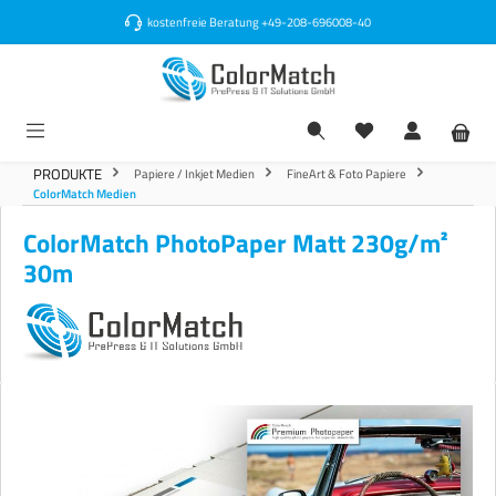
alt springen
kostenfreie Beratung
+49-208-696008-40
PRODUKTE
Papiere / Inkjet Medien
FineArt & Foto Papiere
ColorMatch Medien
ColorMatch PhotoPaper Matt 230g/m²
30m
Bildergalerie überspringen