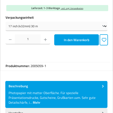
Lieferzeit: 1-3 Werktage
· evtl. zzgl. Versandkosten
auswählen
Verpackungseinheit
Produkt Anzahl: Gib den gewünschten Wert ein oder benutze die Schaltflächen um die Anzahl zu erhöhen 
In den Warenkorb
Produktnummer:
2005059-1
Beschreibung
Photopapier mit matter Oberfläche. Für spezielle
Präsentationsdrucke, Gutscheine, Grußkarten uvm. Sehr gute
Detailschärfe, i…
Mehr
Hersteller