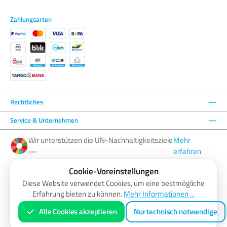
Zahlungsarten
Rechtliches
Service & Unternehmen
Wir unterstützen die UN-Nachhaltigkeitsziele
Mehr
—
erfahren
Cookie-Voreinstellungen
Facebook
Instagram
YouTube
LinkedIn
Diese Website verwendet Cookies, um eine bestmögliche
Erfahrung bieten zu können.
Mehr Informationen ...
AGB
Barrierefreiheitserklärung
Datenschutzerklärung
Impressum
Widerrufsbelehrung
Zahlung & Versand
Vertrag widerrufen
Alle Cookies akzeptieren
Nur technisch notwendige
* Alle Preise inkl. gesetzl. Mehrwertsteuer zzgl.
Versandkosten
und ggf. Nachnahmegebühren, wenn nicht anders
angegeben.