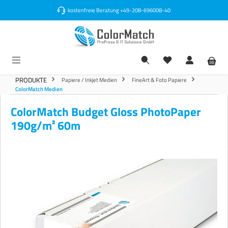
alt springen
kostenfreie Beratung
+49-208-696008-40
PRODUKTE
Papiere / Inkjet Medien
FineArt & Foto Papiere
ColorMatch Medien
ColorMatch Budget Gloss PhotoPaper
190g/m² 60m
Bildergalerie überspringen