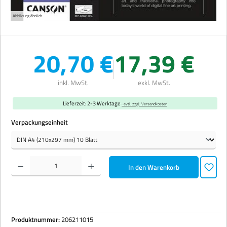
Abbildung ähnlich
20,70 €
17,39 €
inkl. MwSt.
exkl. MwSt.
Lieferzeit: 2-3 Werktage
· evtl. zzgl. Versandkosten
auswählen
Verpackungseinheit
Produkt Anzahl: Gib den gewünschten Wert ein oder benutze die Schaltflächen um die Anzahl zu erhöhen 
In den Warenkorb
Produktnummer:
206211015