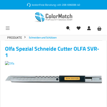
alt springen
kostenfreie Beratung
+49-208-696008-40
PRODUKTE
Schneiden und Schützen
Olfa Spezial Schneide Cutter OLFA SVR-
1
Bildergalerie überspringen