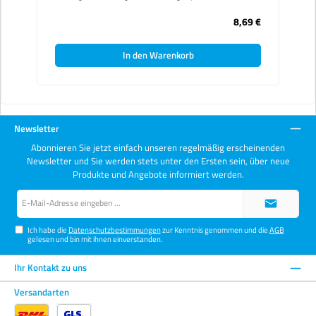
Cutter-Modelle:180BLACK180-BT/36SS/20AA-2A-3SVR-
1SVR-2PA-2300NA-1SPC-1/40A-5XA-1
8,69 €
In den Warenkorb
Newsletter
Abonnieren Sie jetzt einfach unseren regelmäßig erscheinenden
Newsletter und Sie werden stets unter den Ersten sein, über neue
Produkte und Angebote informiert werden.
E-
Mail-
Adresse*
Ich habe die
Datenschutzbestimmungen
zur Kenntnis genommen und die
AGB
gelesen und bin mit ihnen einverstanden.
Ihr Kontakt zu uns
Versandarten