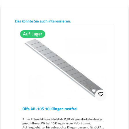
Produktgalerie überspringen
Das könnte Sie auch interessieren:
Auf Lager
Olfa AB-10S 10 Klingen rostfrei
9 mm Abbrechklinge Edelstahl 0,38 Klingenstärkebeidseitig
geschliffener Winkel 10 Klingen in der PVC-Box mit
Auffangbehälter für gebrauchte Klingen passend für OLFA