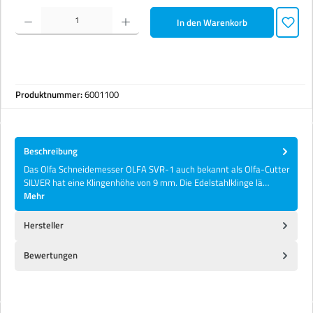
Produkt Anzahl: Gib den gewünschten Wert ein oder benutze die Schaltflächen um die Anzahl zu erhöhen 
In den Warenkorb
Produktnummer:
6001100
Beschreibung
Das Olfa Schneidemesser OLFA SVR-1 auch bekannt als Olfa-Cutter
SILVER hat eine Klingenhöhe von 9 mm. Die Edelstahlklinge lä…
Mehr
Hersteller
Bewertungen