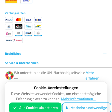
Zahlungsarten
Rechtliches
Service & Unternehmen
Wir unterstützen die UN-Nachhaltigkeitsziele
Mehr
—
erfahren
Cookie-Voreinstellungen
Facebook
Instagram
YouTube
LinkedIn
Diese Website verwendet Cookies, um eine bestmögliche
Erfahrung bieten zu können.
Mehr Informationen ...
AGB
Barrierefreiheitserklärung
Datenschutzerklärung
Impressum
Widerrufsbelehrung
Zahlung & Versand
Vertrag widerrufen
Alle Cookies akzeptieren
Nur technisch notwendige
* Alle Preise inkl. gesetzl. Mehrwertsteuer zzgl.
Versandkosten
und ggf. Nachnahmegebühren, wenn nicht anders