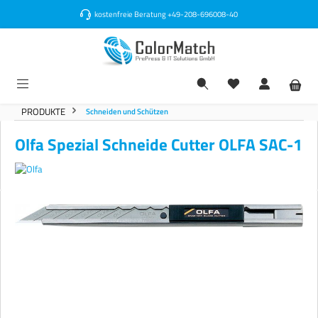
alt springen
kostenfreie Beratung
+49-208-696008-40
PRODUKTE
Schneiden und Schützen
Olfa Spezial Schneide Cutter OLFA SAC-1
Bildergalerie überspringen