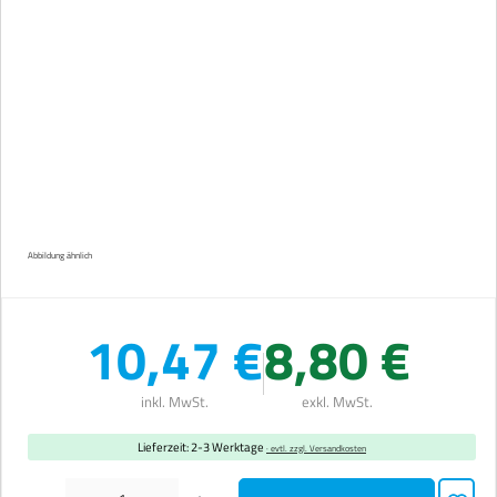
Abbildung ähnlich
10,47 €
8,80 €
inkl. MwSt.
exkl. MwSt.
Lieferzeit: 2-3 Werktage
· evtl. zzgl. Versandkosten
Produkt Anzahl: Gib den gewünschten Wert ein oder benutze die Schaltflächen um die Anzahl zu erhöhen 