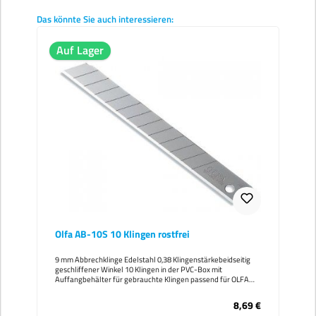
Produktgalerie überspringen
Das könnte Sie auch interessieren:
Auf Lager
Olfa AB-10S 10 Klingen rostfrei
9 mm Abbrechklinge Edelstahl 0,38 Klingenstärkebeidseitig
geschliffener Winkel 10 Klingen in der PVC-Box mit
Auffangbehälter für gebrauchte Klingen passend für OLFA
Cutter-Modelle:180BLACK180-BT/36SS/20AA-2A-3SVR-
1SVR-2PA-2300NA-1SPC-1/40A-5XA-1
8,69 €