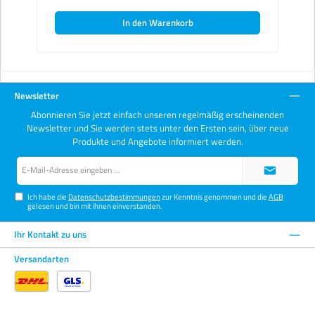
In den Warenkorb
Newsletter
Abonnieren Sie jetzt einfach unseren regelmäßig erscheinenden
Newsletter und Sie werden stets unter den Ersten sein, über neue
Produkte und Angebote informiert werden.
E-
Mail-
Adresse*
Ich habe die
Datenschutzbestimmungen
zur Kenntnis genommen und die
AGB
gelesen und bin mit ihnen einverstanden.
Ihr Kontakt zu uns
Versandarten