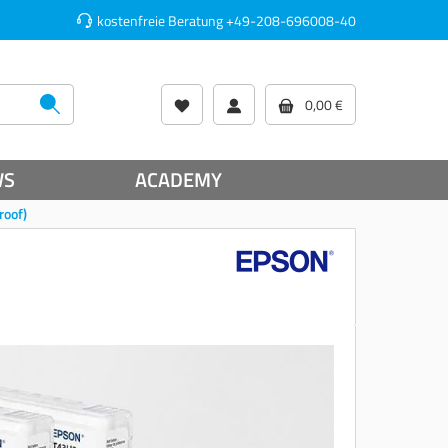
kostenfreie Beratung
+49-208-696008-40
0,00 €
WS
ACADEMY
roof)