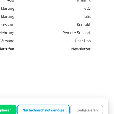
AGB
Anfahrt
erklärung
FAQ
rklärung
Jobs
pressum
Kontakt
elehrung
Remote Support
 Versand
Über Uns
derrufen
Newsletter
ptieren
Nur technisch notwendige
Konfigurieren
egeben.