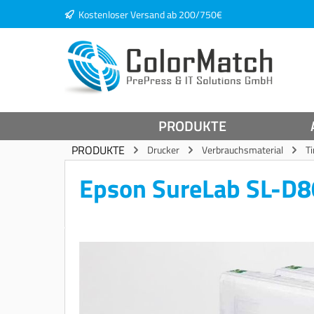
Kostenloser Versand ab 200/750€
springen
Zur Hauptnavigation springen
PRODUKTE
PRODUKTE
Drucker
Verbrauchsmaterial
T
Epson SureLab SL-D8
Bildergalerie überspringen