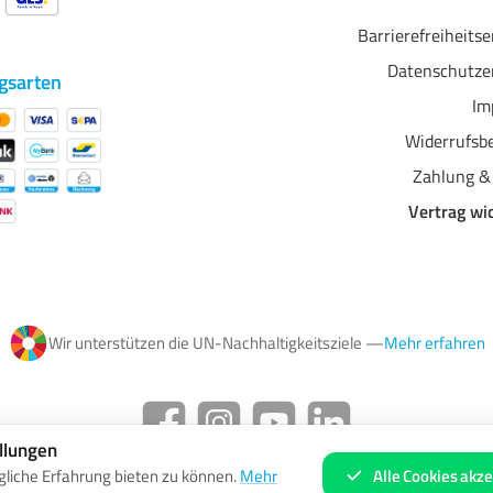
Barrierefreiheits
Datenschutze
gsarten
Im
Widerrufsb
Zahlung &
Vertrag wi
Wir unterstützen die UN-Nachhaltigkeitsziele —
Mehr erfahren
Facebook
Instagram
YouTube
LinkedIn
llungen
Alle Cookies akze
liche Erfahrung bieten zu können.
Mehr
Preise inkl. gesetzl. Mehrwertsteuer zzgl.
Versandkosten
und ggf. Nachnahmegebühren, wenn nicht anders ang