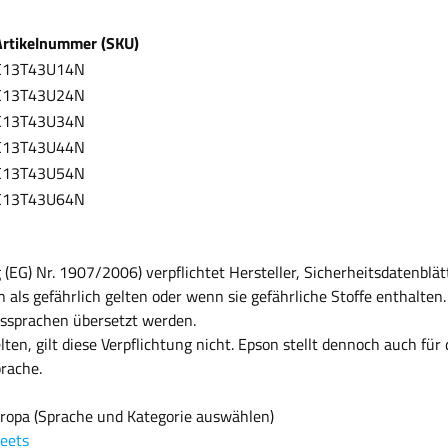
Artikelnummer (SKU)
C13T43U14N
C13T43U24N
C13T43U34N
C13T43U44N
C13T43U54N
C13T43U64N
EG) Nr. 1907/2006) verpflichtet Hersteller, Sicherheitsdatenblä
 als gefährlich gelten oder wenn sie gefährliche Stoffe enthalte
tssprachen übersetzt werden.
elten, gilt diese Verpflichtung nicht. Epson stellt dennoch auch fü
prache.
uropa (Sprache und Kategorie auswählen)
eets