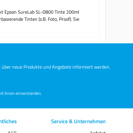
dukt Epson SureLab SL-D800 Tinte 200ml
sierende Tinten (z.B. Foto, Proof). Sie
n, über neue Produkte und Angebote informiert werden.
it ihnen einverstanden.
tliches
Service & Unternehmen