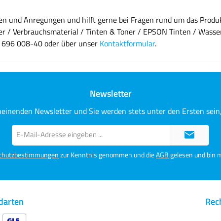
agen und Anregungen und hilft gerne bei Fragen rund um das Pro
r / Verbrauchsmaterial / Tinten & Toner / EPSON Tinten / Wasserba
8 696 008-40 oder über unser
Kontaktformular
.
Newsletter
heinenden Newsletter und Sie werden stets unter den Ersten sei
E-
Mail-
Adresse*
chutzbestimmungen
zur Kenntnis genommen und die
AGB
gelesen und bin m
darten
Rech