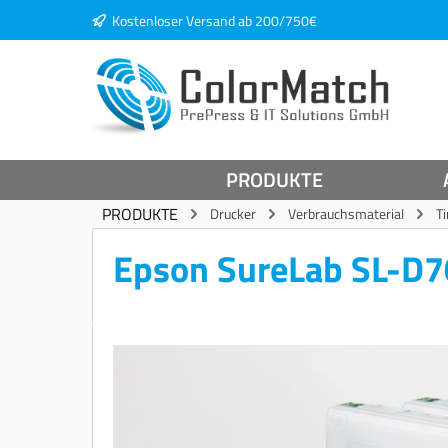
Kostenloser Versand ab 200/750€
springen
Zur Hauptnavigation springen
PRODUKTE
PRODUKTE
Drucker
Verbrauchsmaterial
T
Epson SureLab SL-D7
Bildergalerie überspringen