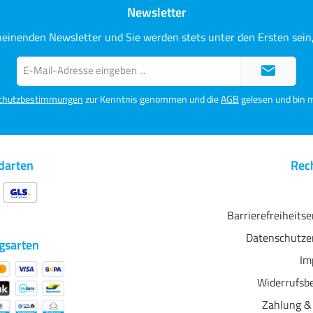
Newsletter
heinenden Newsletter und Sie werden stets unter den Ersten sei
E-
Mail-
Adresse*
chutzbestimmungen
zur Kenntnis genommen und die
AGB
gelesen und bin m
darten
Rech
Barrierefreiheits
Datenschutze
gsarten
Im
Widerrufsb
Zahlung &