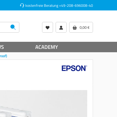
kostenfreie Beratung
+49-208-696008-40
0,00 €
WS
ACADEMY
roof)