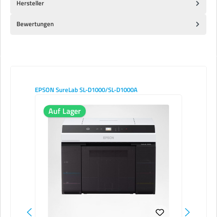
Hersteller
Bewertungen
Produktgalerie überspringen
EPSON SureLab SL-D1000/SL-D1000A
Auf Lager
Nu