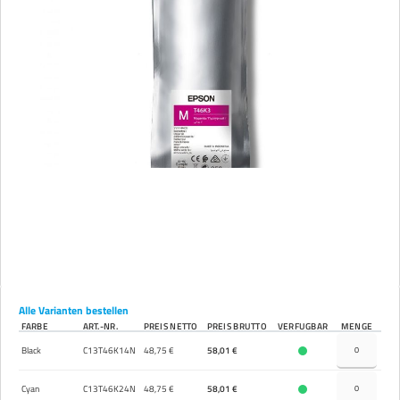
Alle Varianten bestellen
FARBE
ART.-NR.
PREIS NETTO
PREIS BRUTTO
VERFÜGBAR
MENGE
Black
C13T46K14N
48,75 €
58,01 €
Cyan
C13T46K24N
48,75 €
58,01 €