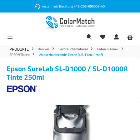
alt springen
kostenfreie Beratung
+49-208-696008-40
PRODUKTE
Drucker
Verbrauchsmaterial
Tinten & Toner
EPSON Tinten
Wasserbasierende Tinten (z.B. Foto, Proof)
Epson SureLab SL-D1000 / SL-D1000A
Tinte 250ml
Bildergalerie überspringen