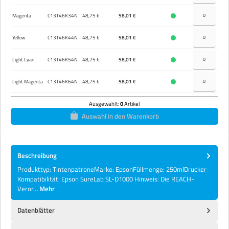
Magenta
C13T46K34N
48,75 €
58,01 €
Yellow
C13T46K44N
48,75 €
58,01 €
Light Cyan
C13T46K54N
48,75 €
58,01 €
Light Magenta
C13T46K64N
48,75 €
58,01 €
Ausgewählt:
0
Artikel
Auswahl in den Warenkorb
Beschreibung
Produkttyp: TintenpatroneMarke: EpsonFüllmenge: 250mlDrucker-
Kompatibilität: Epson SureLab SL-D1000 Hinweis: Die REACH-
Veror…
Mehr
Datenblätter