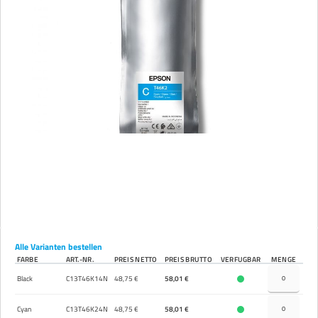
Alle Varianten bestellen
FARBE
ART.-NR.
PREIS NETTO
PREIS BRUTTO
VERFÜGBAR
MENGE
Black
C13T46K14N
48,75 €
58,01 €
Cyan
C13T46K24N
48,75 €
58,01 €