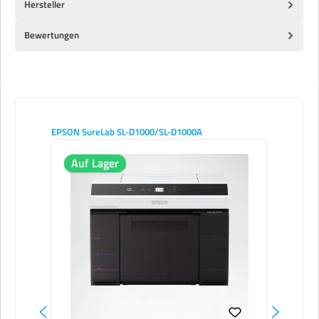
Hersteller
Bewertungen
Produktgalerie überspringen
EPSON SureLab SL-D1000/SL-D1000A
Auf Lager
Nu