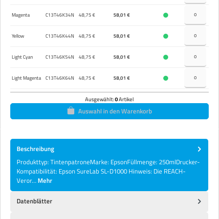
Magenta
C13T46K34N
48,75 €
58,01 €
Yellow
C13T46K44N
48,75 €
58,01 €
Light Cyan
C13T46K54N
48,75 €
58,01 €
Light Magenta
C13T46K64N
48,75 €
58,01 €
Ausgewählt:
0
Artikel
Auswahl in den Warenkorb
Beschreibung
Produkttyp: TintenpatroneMarke: EpsonFüllmenge: 250mlDrucker-
Kompatibilität: Epson SureLab SL-D1000 Hinweis: Die REACH-
Veror…
Mehr
Datenblätter