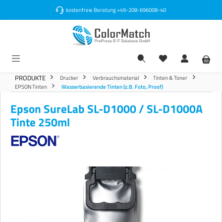
alt springen
kostenfreie Beratung
+49-208-696008-40
PRODUKTE
Drucker
Verbrauchsmaterial
Tinten & Toner
EPSON Tinten
Wasserbasierende Tinten (z.B. Foto, Proof)
Epson SureLab SL-D1000 / SL-D1000A
Tinte 250ml
Bildergalerie überspringen