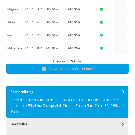
Magenta
C13T53F30N
389,50 €
463,51 €
Yellow
C13T53F400
389,50 €
463,51 €
Grau
C13T53F700
389,50 €
463,51 €
Matte Black
C13T53F80N
408,99 €
486,70 €
Ausgewählt:
0
Artikel
Auswahl in den Warenkorb
Beschreibung
Tinte für Epson SureColor SC-P8500DL STD – 1600 ml Beutel für
maximale Effizienz Die speziell für den Epson SureColor SC-P85…
Mehr
Hersteller