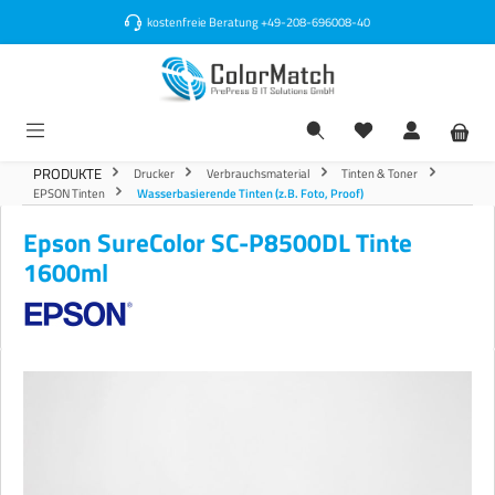
alt springen
kostenfreie Beratung
+49-208-696008-40
PRODUKTE
Drucker
Verbrauchsmaterial
Tinten & Toner
EPSON Tinten
Wasserbasierende Tinten (z.B. Foto, Proof)
Epson SureColor SC-P8500DL Tinte
1600ml
Bildergalerie überspringen