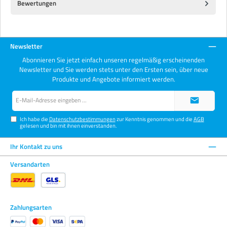
Bewertungen
Newsletter
Abonnieren Sie jetzt einfach unseren regelmäßig erscheinenden
Newsletter und Sie werden stets unter den Ersten sein, über neue
Produkte und Angebote informiert werden.
E-
Mail-
Adresse*
Ich habe die
Datenschutzbestimmungen
zur Kenntnis genommen und die
AGB
gelesen und bin mit ihnen einverstanden.
Ihr Kontakt zu uns
Versandarten
Zahlungsarten