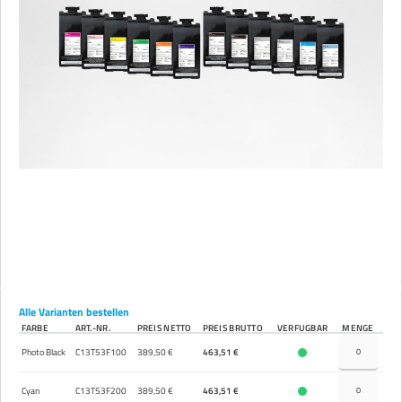
Alle Varianten bestellen
FARBE
ART.-NR.
PREIS NETTO
PREIS BRUTTO
VERFÜGBAR
MENGE
Photo Black
C13T53F100
389,50 €
463,51 €
Cyan
C13T53F200
389,50 €
463,51 €