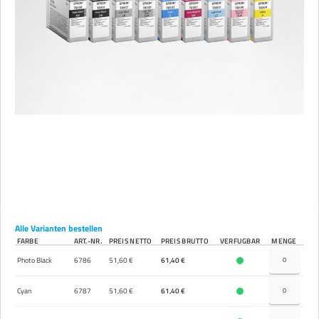
Alle Varianten bestellen
FARBE
ART.-NR.
PREIS NETTO
PREIS BRUTTO
VERFÜGBAR
MENGE
Photo Black
6786
51,60 €
61,40 €
Cyan
6787
51,60 €
61,40 €