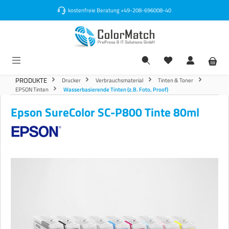
alt springen
kostenfreie Beratung
+49-208-696008-40
PRODUKTE
Drucker
Verbrauchsmaterial
Tinten & Toner
EPSON Tinten
Wasserbasierende Tinten (z.B. Foto, Proof)
Epson SureColor SC-P800 Tinte 80ml
Bildergalerie überspringen