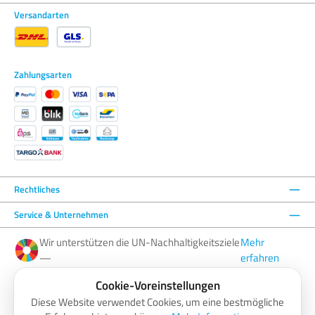
Versandarten
Zahlungsarten
Rechtliches
Service & Unternehmen
Wir unterstützen die UN-Nachhaltigkeitsziele
Mehr
—
erfahren
Cookie-Voreinstellungen
Facebook
Instagram
YouTube
LinkedIn
Diese Website verwendet Cookies, um eine bestmögliche