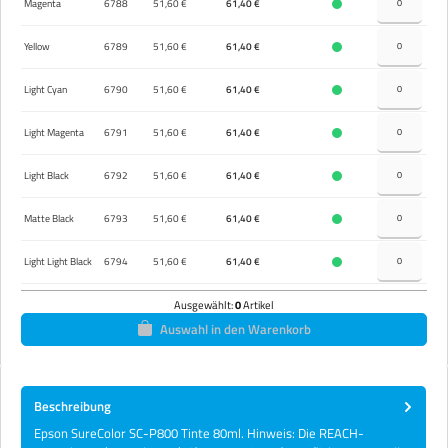
Magenta
6788
51,60 €
61,40 €
Yellow
6789
51,60 €
61,40 €
Light Cyan
6790
51,60 €
61,40 €
Light Magenta
6791
51,60 €
61,40 €
Light Black
6792
51,60 €
61,40 €
Matte Black
6793
51,60 €
61,40 €
Light Light Black
6794
51,60 €
61,40 €
Ausgewählt:
0
Artikel
Auswahl in den Warenkorb
Beschreibung
Epson SureColor SC-P800 Tinte 80ml. Hinweis: Die REACH-