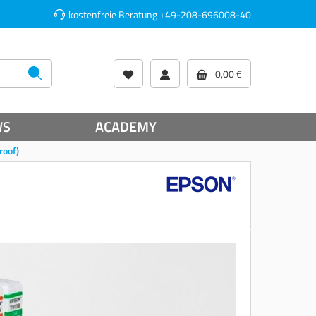
kostenfreie Beratung
+49-208-696008-40
0,00 €
WS
ACADEMY
roof)