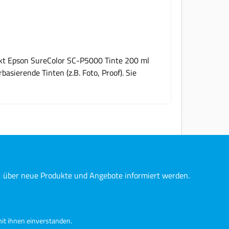
ukt Epson SureColor SC-P5000 Tinte 200 ml
sierende Tinten (z.B. Foto, Proof). Sie
n, über neue Produkte und Angebote informiert werden.
it ihnen einverstanden.