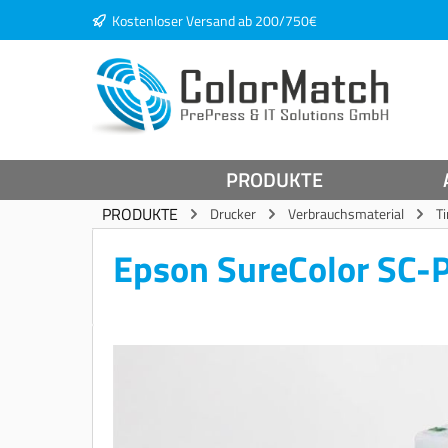
Kostenloser Versand ab 200/750€
springen
Zur Hauptnavigation springen
PRODUKTE
PRODUKTE
Drucker
Verbrauchsmaterial
T
Epson SureColor SC-
Bildergalerie überspringen