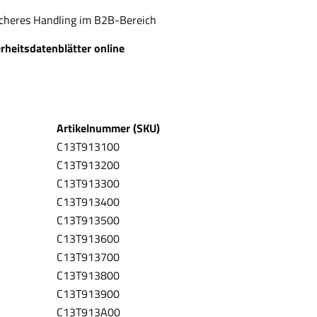
icheres Handling im B2B-Bereich
erheitsdatenblätter online
Artikelnummer (SKU)
C13T913100
C13T913200
C13T913300
C13T913400
C13T913500
C13T913600
C13T913700
C13T913800
C13T913900
C13T913A00