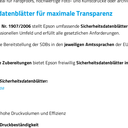
eal für Farbproofs, hochwertige Foto- und Kunstdrucke oder arch
atenblätter für maximale Transparenz
 Nr. 1907/2006
stellt Epson umfassende
Sicherheitsdatenblätter
ionellen Umfeld und erfüllt alle gesetzlichen Anforderungen.
ie Bereitstellung der SDBs in den
jeweiligen Amtssprachen
der E
te Zubereitungen
bietet Epson freiwillig
Sicherheitsdatenblätter i
 Sicherheitsdatenblätter:
pa
r hohe Druckvolumen und Effizienz
 Druckbeständigkeit