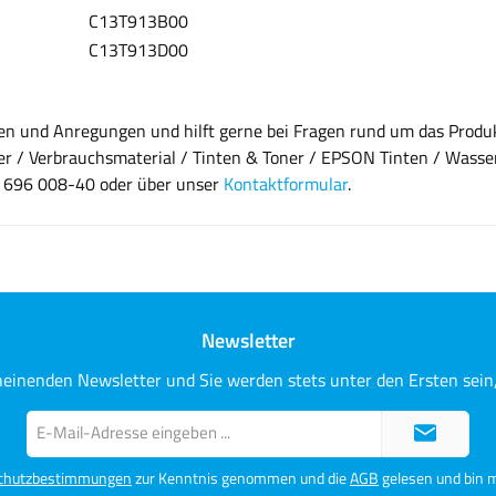
C13T913B00
C13T913D00
gen und Anregungen und hilft gerne bei Fragen rund um das Prod
r / Verbrauchsmaterial / Tinten & Toner / EPSON Tinten / Wasserba
8 696 008-40 oder über unser
Kontaktformular
.
Newsletter
heinenden Newsletter und Sie werden stets unter den Ersten sei
E-
Mail-
Adresse*
chutzbestimmungen
zur Kenntnis genommen und die
AGB
gelesen und bin m