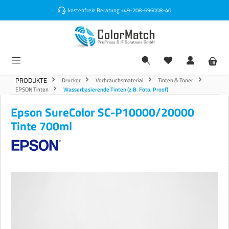
alt springen
kostenfreie Beratung
+49-208-696008-40
PRODUKTE
Drucker
Verbrauchsmaterial
Tinten & Toner
EPSON Tinten
Wasserbasierende Tinten (z.B. Foto, Proof)
Epson SureColor SC-P10000/20000
Tinte 700ml
Bildergalerie überspringen