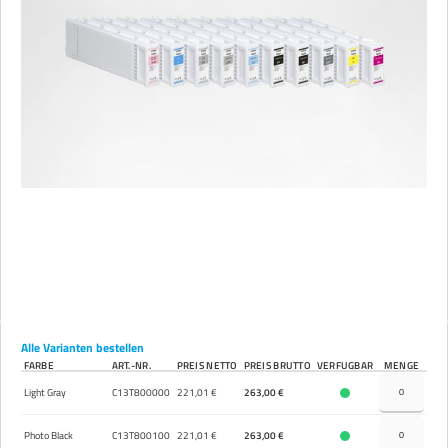
Alle Varianten bestellen
FARBE
ART.-NR.
PREIS NETTO
PREIS BRUTTO
VERFÜGBAR
MENGE
Light Gray
C13T800000
221,01 €
263,00 €
Photo Black
C13T800100
221,01 €
263,00 €