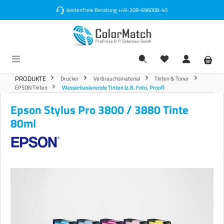
alt springen
kostenfreie Beratung
+49-208-696008-40
PRODUKTE
Drucker
Verbrauchsmaterial
Tinten & Toner
EPSON Tinten
Wasserbasierende Tinten (z.B. Foto, Proof)
Epson Stylus Pro 3800 / 3880 Tinte
80ml
Bildergalerie überspringen