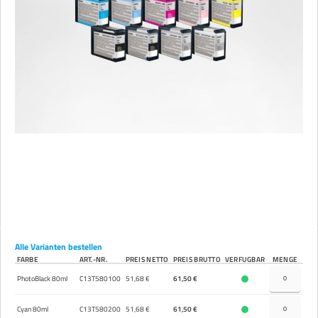
Alle Varianten bestellen
FARBE
ART.-NR.
PREIS NETTO
PREIS BRUTTO
VERFÜGBAR
MENGE
PhotoBlack 80ml
C13T580100
51,68 €
61,50 €
Cyan 80ml
C13T580200
51,68 €
61,50 €