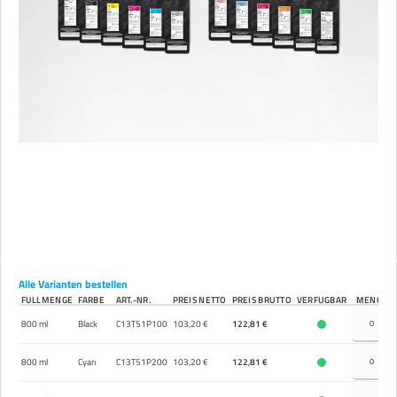
Alle Varianten bestellen
FÜLLMENGE
FARBE
ART.-NR.
PREIS NETTO
PREIS BRUTTO
VERFÜGBAR
MENGE
800 ml
Black
C13T51P100
103,20 €
122,81 €
800 ml
Cyan
C13T51P200
103,20 €
122,81 €