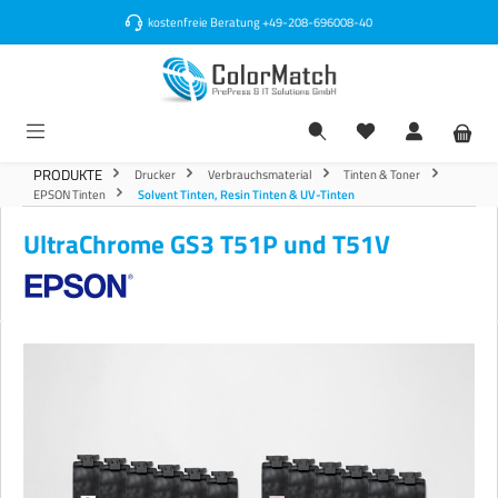
alt springen
kostenfreie Beratung
+49-208-696008-40
PRODUKTE
Drucker
Verbrauchsmaterial
Tinten & Toner
EPSON Tinten
Solvent Tinten, Resin Tinten & UV-Tinten
UltraChrome GS3 T51P und T51V
Bildergalerie überspringen