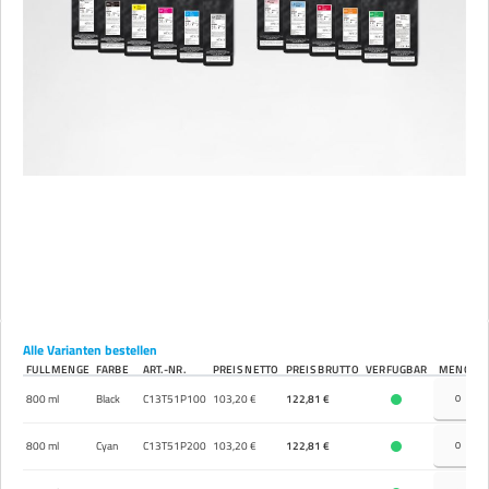
Alle Varianten bestellen
FÜLLMENGE
FARBE
ART.-NR.
PREIS NETTO
PREIS BRUTTO
VERFÜGBAR
MENGE
800 ml
Black
C13T51P100
103,20 €
122,81 €
800 ml
Cyan
C13T51P200
103,20 €
122,81 €