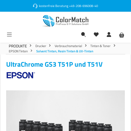
alt springen
kostenfreie Beratung
+49-208-696008-40
PRODUKTE
Drucker
Verbrauchsmaterial
Tinten & Toner
EPSON Tinten
Solvent Tinten, Resin Tinten & UV-Tinten
UltraChrome GS3 T51P und T51V
Bildergalerie überspringen