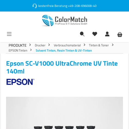
alt springen
kostenfreie Beratung
+49-208-696008-40
PRODUKTE
Drucker
Verbrauchsmaterial
Tinten & Toner
EPSON Tinten
Solvent Tinten, Resin Tinten & UV-Tinten
Epson SC-V1000 UltraChrome UV Tinte
140ml
Bildergalerie überspringen