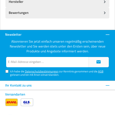
Hersteller
Bewertungen
Newsletter
Abonnieren Sie jetzt einfach unseren regelmäßig erscheinenden
Newsletter und Sie werden stets unter den Ersten sein, über neue
Produkte und Angebote informiert werden.
E-
Mail-
Adresse*
Ich habe die
Datenschutzbestimmungen
zur Kenntnis genommen und die
AGB
gelesen und bin mit ihnen einverstanden.
Ihr Kontakt zu uns
Versandarten