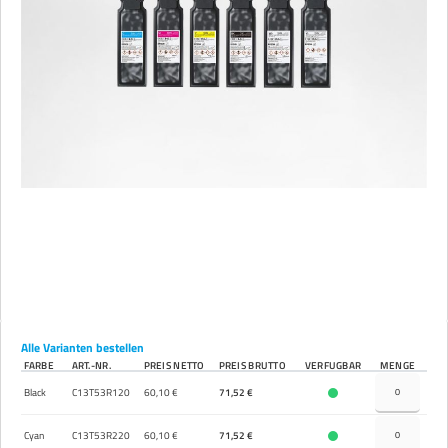
Alle Varianten bestellen
FARBE
ART.-NR.
PREIS NETTO
PREIS BRUTTO
VERFÜGBAR
MENGE
Black
C13T53R120
60,10 €
71,52 €
Cyan
C13T53R220
60,10 €
71,52 €