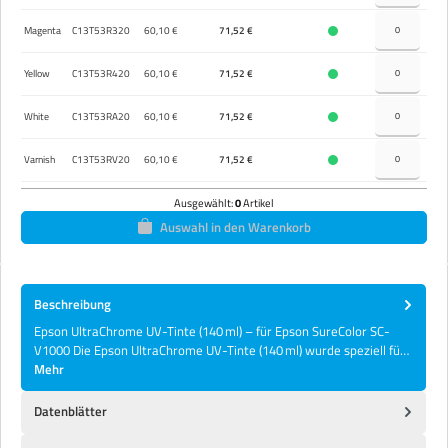
Magenta
C13T53R320
60,10 €
71,52 €
Yellow
C13T53R420
60,10 €
71,52 €
White
C13T53RA20
60,10 €
71,52 €
Varnish
C13T53RV20
60,10 €
71,52 €
Ausgewählt:
0
Artikel
Auswahl in den Warenkorb
Beschreibung
Epson UltraChrome UV-Tinte (140 ml) – für Epson SureColor SC-
V1000 Die Epson UltraChrome UV-Tinte (140 ml) wurde speziell fü…
Mehr
Datenblätter