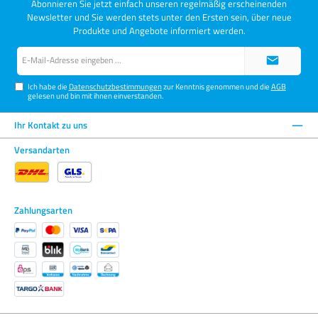
Abonnieren Sie jetzt einfach unseren regelmäßig erscheinenden
Newsletter und Sie werden stets unter den Ersten sein, über neue
Produkte und Angebote informiert werden.
E-
Mail-
Adresse*
Ich habe die
Datenschutzbestimmungen
zur Kenntnis genommen und die
AGB
gelesen und bin mit ihnen einverstanden.
Ihr Kontakt zu uns
Versandarten
Zahlungsarten