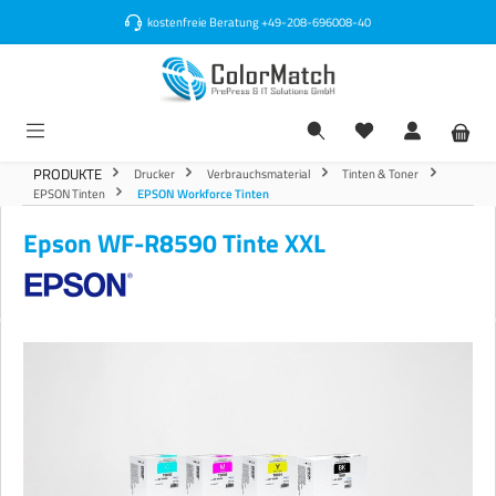
alt springen
kostenfreie Beratung
+49-208-696008-40
PRODUKTE
Drucker
Verbrauchsmaterial
Tinten & Toner
EPSON Tinten
EPSON Workforce Tinten
Epson WF-R8590 Tinte XXL
Bildergalerie überspringen