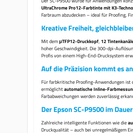
Der SC-P9500 wurde für Anwendungen konzipie
UltraChrome Pro12-Farbtinte mit K3-Techno
Farbraum abzudecken – ideal für Proofing, Fi
Kreative Freiheit, gleichbleib
Mit dem
μTFP12-Druckkopf
,
12 Tintenkanäl
hoher Geschwindigkeit. Die 300-dpi-Auflösun
Profis von einem High-End-Drucksystem erw
Auf die Präzision kommt es an
Für farbkritische Proofing-Anwendungen ist
ermöglicht
automatische Inline-Farbmessu
Farbabweichungen werden zuverlässig erkannt,
Der Epson SC-P9500 im Dauer
Zahlreiche intelligente Funktionen wie die
au
Druckqualität – auch bei unregelmäßigem Ei