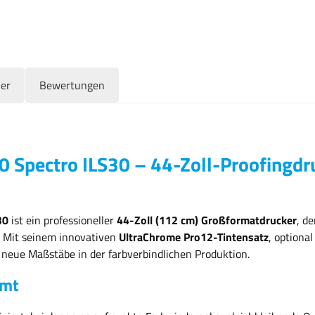
ler
Bewertungen
 Spectro ILS30 – 44-Zoll-Proofingdru
30
ist ein professioneller
44-Zoll (112 cm) Großformatdrucker
, d
 Mit seinem innovativen
UltraChrome Pro12-Tintensatz
, optiona
 neue Maßstäbe in der farbverbindlichen Produktion.
mmt