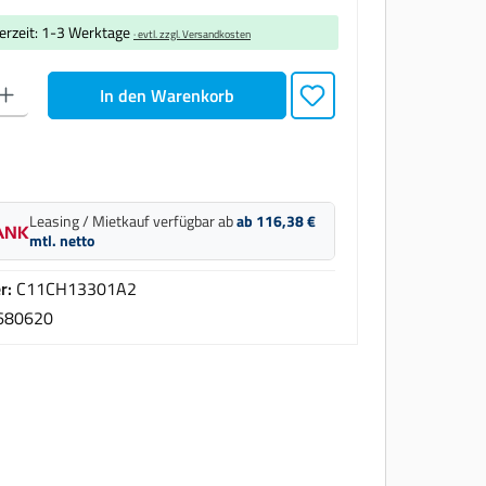
ferzeit: 1-3 Werktage
· evtl. zzgl. Versandkosten
den gewünschten Wert ein oder benutze die Schaltflächen um die Anzahl zu erhöhen oder zu
In den Warenkorb
Leasing / Mietkauf verfügbar ab
ab 116,38 €
mtl. netto
r:
C11CH13301A2
680620