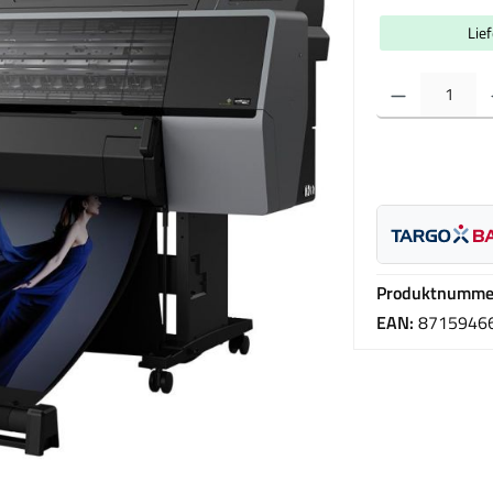
Lie
Produkt Anzahl: Gib 
Produktnumme
EAN:
8715946