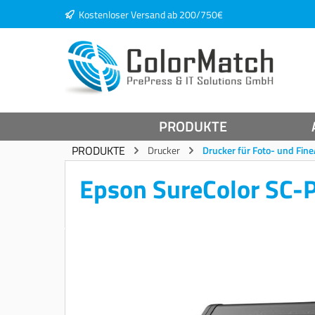
Kostenloser Versand ab 200/750€
springen
Zur Hauptnavigation springen
PRODUKTE
PRODUKTE
Drucker
Drucker für Foto- und Fine
Epson SureColor SC-P
Bildergalerie überspringen