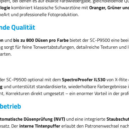
rt, bei denen es auf exakte Farbwiedergabe, gleichbleibende Qu
logie
kombiniert klassische Schwarztöne mit
Oranger, Grüner und
neArt und professionelle Fotoproduktion.
ende Qualität
en
und
bis zu 800 Düsen pro Farbe
bietet der SC-P9500 eine beei
g sorgt für feine Tonwertabstufungen, detailreiche Texturen und 
arten.
 der SC-P9500 optional mit dem
SpectroProofer ILS30
von X-Rite e
ng
und unterstützt standardisierte, wiederholbare Farbergebnisse
 Korrekturen direkt umgesetzt – ein enormer Vorteil in der profe
betrieb
tomatische Düsenprüfung (NVT)
und eine integrierte
Staubschut
nsatz. Der
interne Tintenpuffer
erlaubt den Patronenwechsel nach