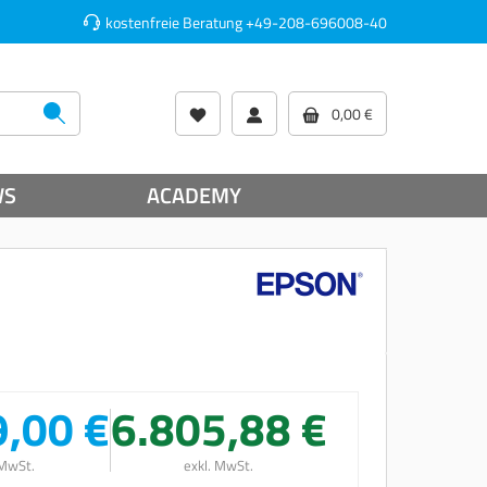
kostenfreie Beratung
+49-208-696008-40
0,00 €
WS
ACADEMY
9,00 €
6.805,88 €
 MwSt.
exkl. MwSt.