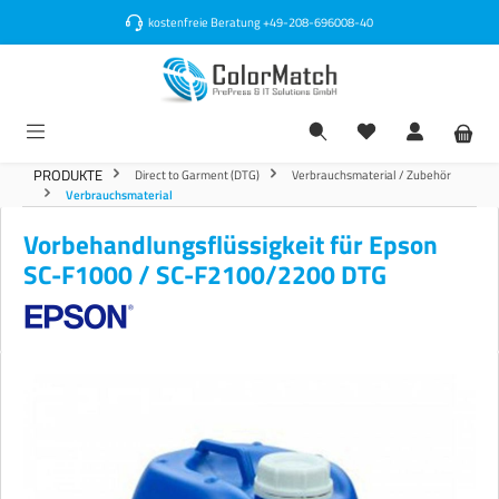
alt springen
kostenfreie Beratung
+49-208-696008-40
PRODUKTE
Direct to Garment (DTG)
Verbrauchsmaterial / Zubehör
Verbrauchsmaterial
Vorbehandlungsflüssigkeit für Epson
SC-F1000 / SC-F2100/2200 DTG
Bildergalerie überspringen