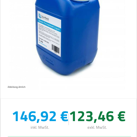
Abbildung ähnlich
146,92 €
123,46 €
inkl. MwSt.
exkl. MwSt.