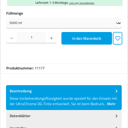
Lieferzeit: 1-3 Werktage
· evtl. zzgl. Versandkosten
auswählen
Füllmenge
Produkt Anzahl: Gib den gewünschten Wert ein oder benutze die Schaltflächen um die Anzahl zu erhöhen 
In den Warenkorb
Produktnummer:
11177
Beschreibung
Diese Vorbehandlungsflüssigkeit wurde speziell für den Einsatz mit
der UltraChrome DG-Tinte entwickelt. Sie ist beim Bedruck…
Mehr
Datenblätter