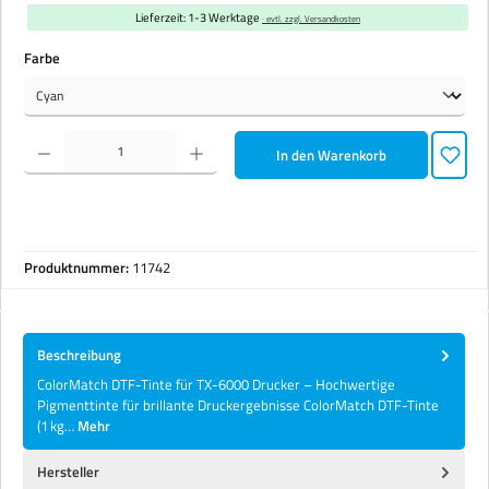
Lieferzeit: 1-3 Werktage
· evtl. zzgl. Versandkosten
auswählen
Farbe
Produkt Anzahl: Gib den gewünschten Wert ein oder benutze die Schaltflächen um die Anzahl zu erhöhen 
In den Warenkorb
Produktnummer:
11742
Beschreibung
ColorMatch DTF-Tinte für TX-6000 Drucker – Hochwertige
Pigmenttinte für brillante Druckergebnisse ColorMatch DTF-Tinte
(1 kg…
Mehr
Hersteller