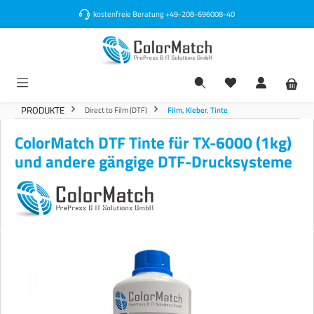
alt springen
kostenfreie Beratung
+49-208-696008-40
PRODUKTE
Direct to Film (DTF)
Film, Kleber, Tinte
ColorMatch DTF Tinte für TX-6000 (1kg)
und andere gängige DTF-Drucksysteme
Bildergalerie überspringen