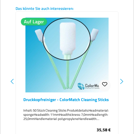
Produktgalerie überspringen
Das könnte Sie auch interessieren:
Auf Lager
Druckkopfreiniger - ColorMatch Cleaning Sticks
Inhalt: 50 Stück Cleaning Sticks Produktdetails:Headmaterial:
spongeHeadwidth: 11mmHeadthickness: 7,0mmHeadlength:
25,0mmHandlematerial: polypropyleneHandlewidth:
5,2mmHandlelength: 103,0mmTotallength: 128mm
Besondere Eigenschaften:- enorme Reinigungskraft-
35,58 €
hervorragende Saugfähigkeit- der Polypropylen Griff