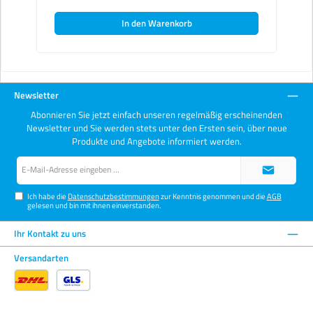
ermöglicht ein stabiles Handling- ausgezeichnete
Reinigungswirkung wird kontrolliert und durch die flexible
In den Warenkorb
Paddel unterstützt- eine ausgezeichnete Verträglichkeit mit
den meisten Lösungsmitteln einschließlich Azeton, sowie
ausgezeichnete Saugfähigkeit und lösungsmittelfreie
Aufnahmekapazit
Newsletter
Abonnieren Sie jetzt einfach unseren regelmäßig erscheinenden
Newsletter und Sie werden stets unter den Ersten sein, über neue
Produkte und Angebote informiert werden.
E-
Mail-
Adresse*
Ich habe die
Datenschutzbestimmungen
zur Kenntnis genommen und die
AGB
gelesen und bin mit ihnen einverstanden.
Ihr Kontakt zu uns
Versandarten