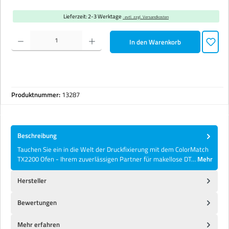
Lieferzeit: 2-3 Werktage
· evtl. zzgl. Versandkosten
Produkt Anzahl: Gib den gewünschten Wert ein oder benutze die Schaltflächen um die Anzahl zu erhöhen 
In den Warenkorb
Produktnummer:
13287
Beschreibung
Tauchen Sie ein in die Welt der Druckfixierung mit dem ColorMatch
TX2200 Ofen - Ihrem zuverlässigen Partner für makellose DT…
Mehr
Hersteller
Bewertungen
Mehr erfahren