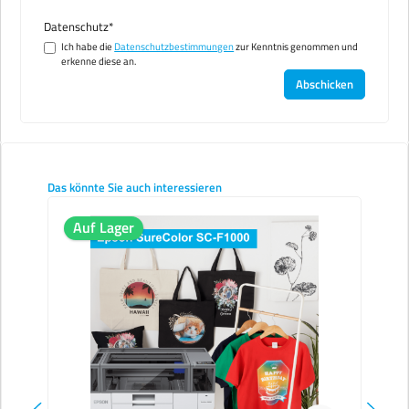
Datenschutz*
Ich habe die
Datenschutzbestimmungen
zur Kenntnis genommen und
erkenne diese an.
Abschicken
Produktgalerie überspringen
Das könnte Sie auch interessieren
Auf Lager
Au