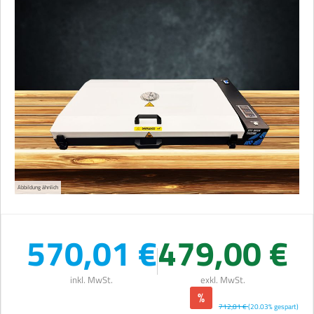
Abbildung ähnlich
570,01 €
479,00 €
inkl. MwSt.
exkl. MwSt.
%
712,81 €
(20.03% gespart)