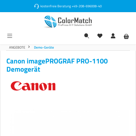
alt springen
kostenfreie Beratung
+49-208-696008-40
ANGEBOTE
Demo-Geräte
Canon imagePROGRAF PRO-1100
Demogerät
Bildergalerie überspringen