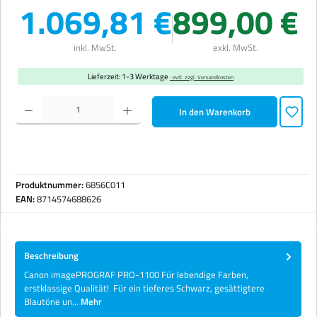
1.069,81 €
899,00 €
inkl. MwSt.
exkl. MwSt.
Lieferzeit: 1-3 Werktage
· evtl. zzgl. Versandkosten
Produkt Anzahl: Gib den gewünschten Wert ein oder benutze die Schaltflächen um die Anzahl zu erhöhen 
In den Warenkorb
Produktnummer:
6856C011
EAN:
8714574688626
Beschreibung
Canon imagePROGRAF PRO-1100 Für lebendige Farben,
erstklassige Qualität! Für ein tieferes Schwarz, gesättigtere
Blautöne un…
Mehr